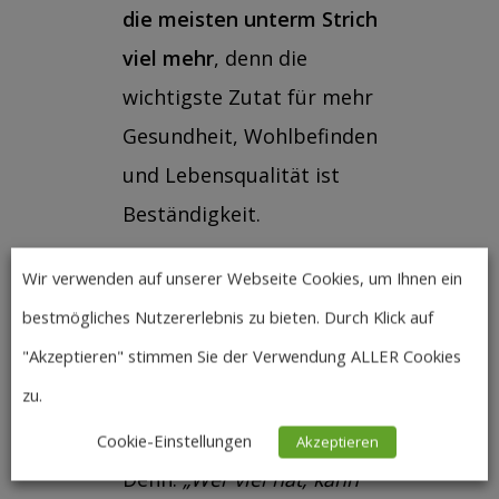
die meisten unterm Strich
viel mehr
, denn die
wichtigste Zutat für mehr
Gesundheit, Wohlbefinden
und Lebensqualität ist
Beständigkeit.
Wir verwenden auf unserer Webseite Cookies, um Ihnen ein
Mich begeistert folgender
bestmögliches Nutzererlebnis zu bieten. Durch Klick auf
Gedanke:
Ein gesünderer
"Akzeptieren" stimmen Sie der Verwendung ALLER Cookies
Umgang mit sich selbst ist
zu.
letztlich auch ein wichtiger
Beitrag für die Gesellschaft.
Cookie-Einstellungen
Akzeptieren
Denn:
„Wer viel hat, kann